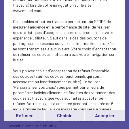
CPME travaillent en étroite collaboration pour la désignation
traceurs) lors de votre naviguation sur le site
Lire
des juges prud’homaux
www.medef.com.
Lire
Juillet 2017 : Le Finistère : l’art de travailler en réseau :
Ces cookies et autres traceurs permettent au MEDEF de
l’article paru dans C’est à vous – Spécial Bretagne
mesurer l'audience et la performance du site, de réaliser
des statistiques d'usage ou encore de personnaliser votre
12 mai 2017 : l’Union des Entreprises – MEDEF Finistère est
expérience utilisteur. Sauf dans le cas des boutons de
Lire
inquiète des effets de la révision des valeurs locatives :
partage sur les réseaux sociaux, les informations stockées
ne sont transmises à aucun tiers. Votre choix d'accepter ou
28 février 2017 : Prélèvement à la source de l’impôt sur le revenu
de refuser les cookies n'affectera pas votre navigation sur
Lire l’article du JdE
:
le site.
30 octobre 2015 : Assemblée annuelle à Télécom Bretagne Brest
Vous pouvez choisir d'accepter ou de refuser l'ensemble
: Stéphane Bidamant prend la suite de Pierre Balland à
des cookies (sauf les cookies fonctionnels qui sont
Lire toute la presse
la présidence de l’UE – MEDEF Finistère :
nécessaires au fonctionnement du site). Le bouton
'Personnaliser vos choix' vous permet par ailleurs de
Le MEDEF dit non à la taxe Richert au profit
Juillet 2016 :
paramétrer individuellement les finalités de traitement des
des régions
cookies et traceurs que vous souhaitez accepter ou
refuser. Votre choix sera conservé pendant une durée de 6
12 juillet 2016 : Soutien à Gilles Falc’hun pour le projet de tour de
mois à l'issue de laquelle ce message vous sera à nouveau
séchage de lait porté par la SILL
affiché..
Refuser
Choisir
Accepter
Mars 2016 : » Loi Travail – Encore une occasion ratée ! Il faut
Vous pouvez modifier votre choix à tout moment en
cliquant sur le lien
'cookies'
en bas de page.
revenir à l’ambition initiale «