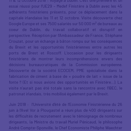
11 & 12 Octobre 2018 : Voyage à Dublin. C’est une première et un
essai réussi pour l’UE29 – Medef Finistère à Dublin avec les 45
adhérents finistériens présents, pour ce déplacement dans la
capitale irlandaise les 11 et 12 octobre. Visite découverte chez
Google Europe et ses 7500 salariés sur 50 000 m² de bureaux au
coeur de Dublin, du travail collaboratif et disruptif en
perspective. Réception par l’Ambassadeur de France, Stéphane
Crouzat, pour un échange à bâton rompu sur les conséquences
du Brexit et les opportunités finistériennes entre autres les
ports de Brest et Roscoff. L’occasion pour les dirigeants
finistériens de montrer leurs incompréhensions envers des
décisions bureaucratiques de la Commission européenne.
Découverte de la société ECOCEM, PME spécialisée dans la
fabrication de ciment à base de « poudre de lait » issue de la
fonte !! (Et si nous avions des opportunités en Finistère…). La
visite n’aurait pas été totale sans la rencontre avec l’IBEC, le
patronat irlandais, très mobilisé également par le Brexit.
Juin 2018 : l’Université d’été de l’Economie Finistérienne du 26
juin à l’Avel Vor à Plougastel a réuni plus de 400 dirigeants sur
les difficultés de recrutement avec le témoignage de nombreux
dirigeants, la Ministre du travail Muriel Pénicaud, le philosophe
André Compte-Sponville, le Chef Economiste Philiphe Waechter