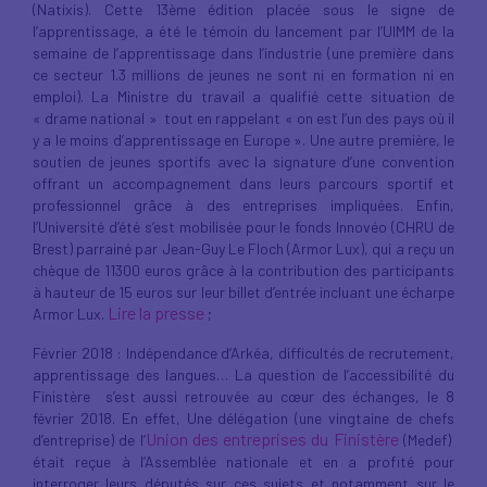
(Natixis). Cette 13ème édition placée sous le signe de
l’apprentissage, a été le témoin du lancement par l’UIMM de la
semaine de l’apprentissage dans l’industrie (une première dans
ce secteur 1.3 millions de jeunes ne sont ni en formation ni en
emploi). La Ministre du travail a qualifié cette situation de
« drame national » tout en rappelant « on est l’un des pays où il
y a le moins d’apprentissage en Europe ». Une autre première, le
soutien de jeunes sportifs avec la signature d’une convention
offrant un accompagnement dans leurs parcours sportif et
professionnel grâce à des entreprises impliquées. Enfin,
l’Université d’été s’est mobilisée pour le fonds Innovéo (CHRU de
Brest) parrainé par Jean-Guy Le Floch (Armor Lux), qui a reçu un
chèque de 11300 euros grâce à la contribution des participants
à hauteur de 15 euros sur leur billet d’entrée incluant une écharpe
Lire la presse
Armor Lux.
;
Février 2018 : Indépendance d’Arkéa, difficultés de recrutement,
apprentissage des langues… La question de l’accessibilité du
Finistère s’est aussi retrouvée au cœur des échanges, le 8
février 2018. En effet, Une délégation (une vingtaine de chefs
Union des entreprises du Finistère
d’entreprise) de l’
(Medef)
était reçue à l’Assemblée nationale et en a profité pour
interroger leurs députés sur ces sujets et notamment sur le