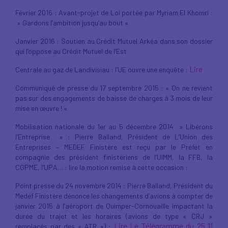
Février 2016 : Avant-projet de Loi portée par Myriam El Khomri :
» Gardons l’ambition jusqu’au bout «
Janvier 2016 : Soutien au Crédit Mutuel Arkéa dans son dossier
qui l’oppose au Crédit Mutuel de l’Est
Lire
Centrale au gaz de Landivisiau : l’UE ouvre une enquête :
Communiqué de presse du 17 septembre 2015 : « On ne revient
pas sur des engagements de baisse de charges à 3 mois de leur
mise en œuvre ! «
Mobilisation nationale du 1er au 5 décembre 2014 » Libérons
l’Entreprise » : Pierre Balland, Président de L’Union des
Entreprises – MEDEF Finistère est reçu par le Préfet en
compagnie des président finistériens de l’UIMM, la FFB, la
CGPME, l’UPA… : lire la motion remise à cette occasion :
Point presse du 24 novembre 2014 : Pierre Balland, Président du
Medef Finistère dénonce les changements d’avions à compter de
janvier 2015 à l’aéroport de Quimper-Cornouaille impactant la
durée du trajet et les horaires (avions de type « CRJ »
Lire Le Télégramme du 25 11
remplacés par des « ATR ») :