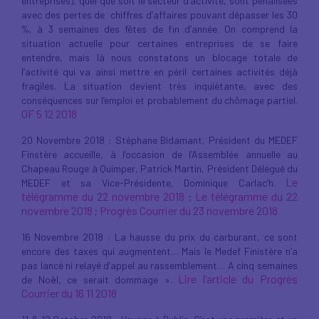
entreprises), quel que soit le secteur d’activité, sont pénalisées
avec des pertes de chiffres d’affaires pouvant dépasser les 30
%, à 3 semaines des fêtes de fin d’année. On comprend la
situation actuelle pour certaines entreprises de se faire
entendre, mais là nous constatons un blocage totale de
l’activité qui va ainsi mettre en péril certaines activités déjà
fragiles. La situation devient très inquiétante, avec des
conséquences sur l’emploi et probablement du chômage partiel.
OF 5 12 2018
20 Novembre 2018 : Stéphane Bidamant, Président du MEDEF
Finstère accueille, à l’occasion de l’Assemblée annuelle au
Chapeau Rouge à Quimper, Patrick Martin, Président Délégué du
Le
MEDEF et sa Vice-Présidente, Dominique Carlac’h.
télégramme du 22 novembre 2018
Le télégramme du 22
;
novembre 2018
Progrès Courrier du 23 novembre 2018
;
16 Novembre 2018 : La hausse du prix du carburant, ce sont
encore des taxes qui augmentent… Mais le Medef Finistère n’a
pas lancé ni relayé d’appel au rassemblement… A cinq semaines
Lire l’article du Progrès
de Noël, ce serait dommage ».
Courrier du 16 11 2018