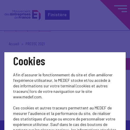
Finistère
Accueil
PRESSE 2021
Cookies
PRESSE 2021
Afin d'assurer le fonctionnement du site et d'en améliorer
l'expérience utilisateur, le MEDEF stocke et/ou accède à
des informations sur votre terminal (cookies et autres
traceurs) lors de votre naviguation sur le site
www.medef.com.
Election présidence C Lozachmeur Le Tél 24
11 21
Ces cookies et autres traceurs permettent au MEDEF de
mesurer l'audience et la performance du site, de réaliser
des statistiques d'usage ou encore de personnaliser votre
expérience utilisteur. Sauf dans le cas des boutons de
partage sur les réseaux sociaux, les informations stockées