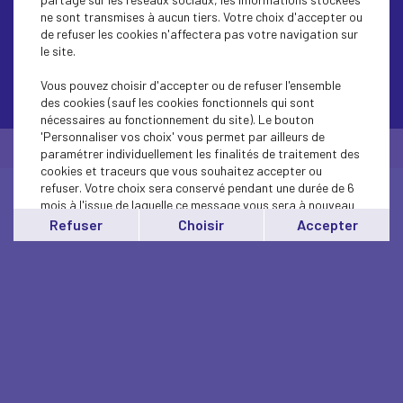
ne sont transmises à aucun tiers. Votre choix d'accepter ou
de refuser les cookies n'affectera pas votre navigation sur
le site.
Vous pouvez choisir d'accepter ou de refuser l'ensemble
Contactez-nous
des cookies (sauf les cookies fonctionnels qui sont
nécessaires au fonctionnement du site). Le bouton
'Personnaliser vos choix' vous permet par ailleurs de
© Medef Finistère 2026 -
Mentions légales
paramétrer individuellement les finalités de traitement des
cookies et traceurs que vous souhaitez accepter ou
refuser. Votre choix sera conservé pendant une durée de 6
mois à l'issue de laquelle ce message vous sera à nouveau
affiché..
Refuser
Choisir
Accepter
Vous pouvez modifier votre choix à tout moment en
cliquant sur le lien
'cookies'
en bas de page.