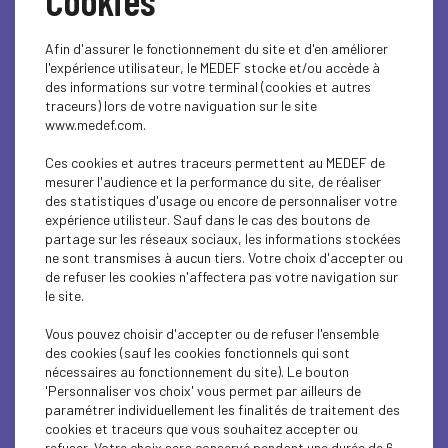
l’équilibre entre vie professionnelle et vie personnelle, à la
légitimité dans la fonction ou encore à l’organisation
familiale — autant de sujets qui, bien souvent, ne sont que
Afin d'assurer le fonctionnement du site et d'en améliorer
très rarement adressés aux hommes dans l’exercice de
l'expérience utilisateur, le MEDEF stocke et/ou accède à
leurs responsabilités.
des informations sur votre terminal (cookies et autres
traceurs) lors de votre naviguation sur le site
En inversant les rôles, ce format vise à mettre en lumière,
www.medef.com.
de manière accessible et parfois surprenante, les biais
encore présents dans notre regard collectif sur le
Ces cookies et autres traceurs permettent au MEDEF de
leadership et la place des femmes dans les fonctions de
mesurer l'audience et la performance du site, de réaliser
direction.
des statistiques d'usage ou encore de personnaliser votre
expérience utilisteur. Sauf dans le cas des boutons de
Au-delà de l’exercice, l’objectif est avant tout pédagogique
partage sur les réseaux sociaux, les informations stockées
: susciter la réflexion, encourager la prise de conscience
ne sont transmises à aucun tiers. Votre choix d'accepter ou
et contribuer à faire évoluer les pratiques et les
de refuser les cookies n'affectera pas votre navigation sur
mentalités.
le site.
À travers cette initiative, le MEDEF Finistère réaffirme
Vous pouvez choisir d'accepter ou de refuser l'ensemble
son engagement en faveur d’une gouvernance plus
des cookies (sauf les cookies fonctionnels qui sont
inclusive et d’un environnement professionnel où les
nécessaires au fonctionnement du site). Le bouton
compétences, l’engagement et la vision priment sur les
'Personnaliser vos choix' vous permet par ailleurs de
stéréotypes.
paramétrer individuellement les finalités de traitement des
cookies et traceurs que vous souhaitez accepter ou
Ce projet s’inscrit dans une démarche plus large visant à
refuser. Votre choix sera conservé pendant une durée de 6