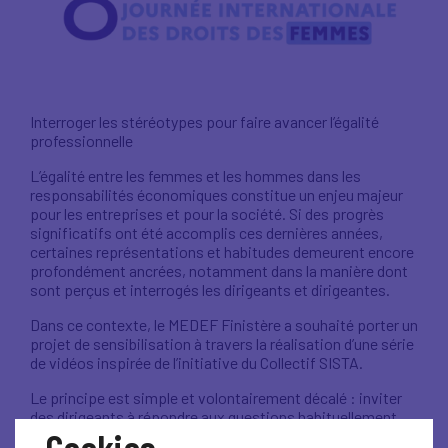
Interroger les stéréotypes pour faire avancer l’égalité
professionnelle
L’égalité entre les femmes et les hommes dans les
responsabilités économiques constitue un enjeu majeur
pour les entreprises et pour la société. Si des progrès
significatifs ont été accomplis ces dernières années,
certaines représentations et habitudes demeurent encore
profondément ancrées, notamment dans la manière dont
sont perçus et interrogés les dirigeants et dirigeantes.
Dans ce contexte, le MEDEF Finistère a souhaité porter un
projet de sensibilisation à travers la réalisation d’une série
de vidéos inspirée de l’initiative du Collectif SISTA.
Le principe est simple et volontairement décalé : inviter
des dirigeants à répondre aux questions habituellement
Cookies
posées aux femmes dirigeantes. Des questions relatives à