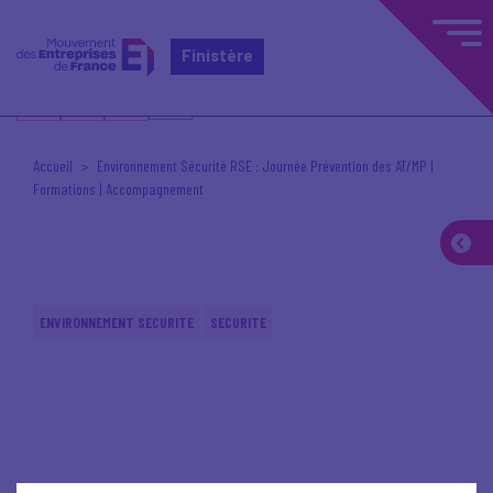
Finistère
Accueil
Environnement Sécurité RSE : Journée Prévention des AT/MP |
Formations | Accompagnement
ENVIRONNEMENT SECURITE
SECURITE