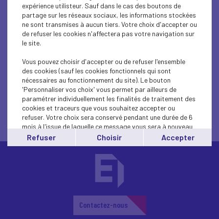
expérience utilisteur. Sauf dans le cas des boutons de
partage sur les réseaux sociaux, les informations stockées
ne sont transmises à aucun tiers. Votre choix d'accepter ou
Quelles sont les missions d’un mandataire ?
de refuser les cookies n'affectera pas votre navigation sur
le site.
Vous pouvez choisir d'accepter ou de refuser l'ensemble
des cookies (sauf les cookies fonctionnels qui sont
Qu’est-ce qu’un mandat peut m’apporter ?
nécessaires au fonctionnement du site). Le bouton
'Personnaliser vos choix' vous permet par ailleurs de
paramétrer individuellement les finalités de traitement des
cookies et traceurs que vous souhaitez accepter ou
A quoi sert un mandat ?
refuser. Votre choix sera conservé pendant une durée de 6
mois à l'issue de laquelle ce message vous sera à nouveau
affiché..
Refuser
Choisir
Accepter
Vous pouvez modifier votre choix à tout moment en
cliquant sur le lien
'cookies'
en bas de page.
Contactez-nous