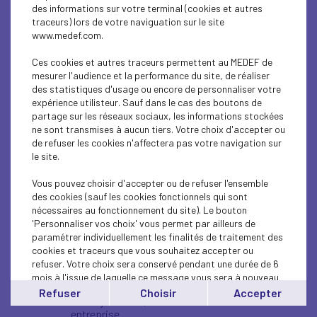
des informations sur votre terminal (cookies et autres
traceurs) lors de votre naviguation sur le site
Nous vous donnons rendez-vous le 6 octobre
www.medef.com.
prochain au Medef pour lancer l’édition 2025 de la
#SERI25.
Ces cookies et autres traceurs permettent au MEDEF de
En présence de Patrick Martin, président du
mesurer l'audience et la performance du site, de réaliser
Medef, Paola Fabiani, vice-présidente du Medef,
des statistiques d'usage ou encore de personnaliser votre
ainsi que les co-présidents de l'Association
expérience utilisteur. Sauf dans le cas des boutons de
française des Managers de la Diversité, Delphine
partage sur les réseaux sociaux, les informations stockées
Pouponneau et Romain Plaisantin, retrouvez une
ne sont transmises à aucun tiers. Votre choix d'accepter ou
matinée rythmée par :
de refuser les cookies n'affectera pas votre navigation sur
le site.
Des interventions institutionnelles
variées témoignant de nos engagements
Vous pouvez choisir d'accepter ou de refuser l'ensemble
en matière de RSE, de diversité et
des cookies (sauf les cookies fonctionnels qui sont
d’inclusion.
nécessaires au fonctionnement du site). Le bouton
Une table ronde
: «
Entre engagements et
'Personnaliser vos choix' vous permet par ailleurs de
objections, où en sommes-nous ?
» pour
paramétrer individuellement les finalités de traitement des
explorer des actions concrètes en faveur
d’une transition juste.
cookies et traceurs que vous souhaitez accepter ou
Un regard croisé
: «
2040, la transition
refuser. Votre choix sera conservé pendant une durée de 6
juste en action
» pour proposer de
mois à l'issue de laquelle ce message vous sera à nouveau
nouveaux leviers et accélérer l’intégration
affiché..
Refuser
Choisir
Accepter
des enjeux RSE, diversité et inclusion en
Vous pouvez modifier votre choix à tout moment en
entreprise.