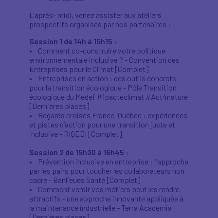
cliquant sur le lien
'cookies'
en bas de page.
L'après- midi, venez assister aux ateliers
prospectifs organisés par nos partenaires :
Session 1 de 14h à 15h15 :
• Comment co-construire votre politique
environnementale inclusive ? - Convention des
Entreprises pour le Climat [Complet]
• Entreprises en action : des outils concrets
pour la transition écologique - Pôle Transition
écologique du Medef #1pacteclimat #Act4nature
[Dernières places]
• Regards croisés France–Québec : expériences
et pistes d’action pour une transition juste et
inclusive - RIQEDI [Complet]
Session 2 de 15h30 à 16h45 :
• Prévention inclusive en entreprise : l'approche
par les pairs pour toucher les collaborateurs non
cadre - Banlieues Santé [Complet]
• Comment verdir vos métiers peut les rendre
attractifs - une approche innovante appliquée à
la maintenance industrielle - Terra Académia
[Dernières places]