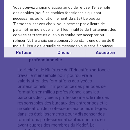
technologique, la mobilisation pour renforcer la
place des femmes dans les métiers scientifiques,
Vous pouvez choisir d'accepter ou de refuser l'ensemble
techniques et technologiques qui fait écho à
des cookies (sauf les cookies fonctionnels qui sont
l’initiative «
Code F
» du Medef, les Journées du
nécessaires au fonctionnement du site). Le bouton
patrimoine économique (début octobre) qui
'Personnaliser vos choix' vous permet par ailleurs de
seront cette année consacrées à la jeunesse, et
paramétrer individuellement les finalités de traitement des
les périodes d’immersion des personnels de
cookies et traceurs que vous souhaitez accepter ou
l’Education nationale dans nos entreprises pour
refuser. Votre choix sera conservé pendant une durée de 6
découvrir les métiers.
mois à l'issue de laquelle ce message vous sera à nouveau
affiché..
Refuser
Choisir
Accepter
La volonté d’accompagner l’insertion
Vous pouvez modifier votre choix à tout moment en
professionnelle
cliquant sur le lien
'cookies'
en bas de page.
Le Medef et le Ministère de l’Education nationale
travaillent ensemble pour poursuivre la
valorisation des formations des lycées
professionnels. L’importance des périodes de
formation en milieu professionnel dans les
parcours des lycéens professionnels, le rôle des
responsables des bureaux des entreprises et la
mobilisation de professeurs associés intégrés
dans les établissements pour y dispenser des
formations professionnalisantes sont mis en
avant auprès des membres du Medef. La