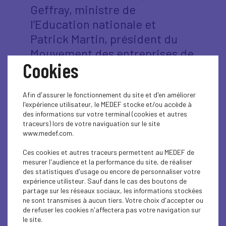
Geffray, ministre de
l’Education nationale et
Patrick Martin, président du
Mouvement des entreprises de
Cookies
France, ont signé une
convention de coopération.
Afin d'assurer le fonctionnement du site et d'en améliorer
l'expérience utilisateur, le MEDEF stocke et/ou accède à
Valable pour trois ans, cette convention est un
des informations sur votre terminal (cookies et autres
volet significatif de la politique du Medef en
traceurs) lors de votre naviguation sur le site
faveur de la jeunesse. Elle a vocation à être
www.medef.com.
déclinée territoire par territoire, académie par
académie, avec une attention forte à l’égard des
Ces cookies et autres traceurs permettent au MEDEF de
publics vulnérables.
mesurer l'audience et la performance du site, de réaliser
des statistiques d'usage ou encore de personnaliser votre
Elle repose sur trois volets principaux :
expérience utilisteur. Sauf dans le cas des boutons de
La découverte des métiers d’avenir
partage sur les réseaux sociaux, les informations stockées
ne sont transmises à aucun tiers. Votre choix d'accepter ou
Cette découverte passe par les stages
de refuser les cookies n'affectera pas votre navigation sur
d’immersion en 3e et 2nde générale et
le site.