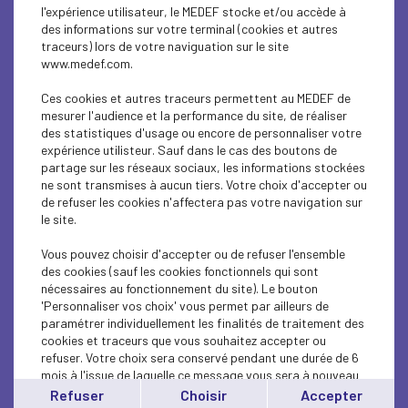
l'expérience utilisateur, le MEDEF stocke et/ou accède à
des informations sur votre terminal (cookies et autres
traceurs) lors de votre naviguation sur le site
ÉCONOMIE
www.medef.com.
Réforme du financement de la sécurité sociale
Ces cookies et autres traceurs permettent au MEDEF de
: les propositions...
mesurer l'audience et la performance du site, de réaliser
des statistiques d'usage ou encore de personnaliser votre
expérience utilisteur. Sauf dans le cas des boutons de
Lire l'article
partage sur les réseaux sociaux, les informations stockées
ne sont transmises à aucun tiers. Votre choix d'accepter ou
de refuser les cookies n'affectera pas votre navigation sur
le site.
Vous pouvez choisir d'accepter ou de refuser l'ensemble
ÉCONOMIE
des cookies (sauf les cookies fonctionnels qui sont
nécessaires au fonctionnement du site). Le bouton
REF Souveraineté - Accélérer ou (encore)
'Personnaliser vos choix' vous permet par ailleurs de
décrocher - lundi 29...
paramétrer individuellement les finalités de traitement des
cookies et traceurs que vous souhaitez accepter ou
refuser. Votre choix sera conservé pendant une durée de 6
Lire l'article
mois à l'issue de laquelle ce message vous sera à nouveau
affiché..
Refuser
Choisir
Accepter