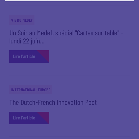
Vous pouvez modifier votre choix à tout moment en
cliquant sur le lien
'cookies'
en bas de page.
VIE DU MEDEF
Un Soir au Medef, spécial "Cartes sur table" -
lundi 22 juin...
Lire l'article
INTERNATIONAL-EUROPE
The Dutch-French Innovation Pact
Lire l'article