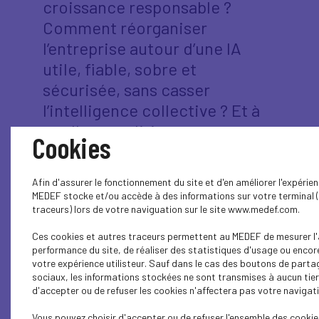
croissance responsable ?
Comment réorganiser
l’entreprise autour d’une IA
utile, fiable, sobre et
sécurisée, sans casser
l’intelligence collective ? Et à
quelles conditions —
Cookies
gouvernance, responsabilités,
éthique, dialogue social — la
Afin d'assurer le fonctionnement du site et d'en améliorer l'expérienc
performance augmentée reste
MEDEF stocke et/ou accède à des informations sur votre terminal 
traceurs) lors de votre naviguation sur le site www.medef.com.
une performance acceptable
et partagée ? Nous vous
Ces cookies et autres traceurs permettent au MEDEF de mesurer l'
performance du site, de réaliser des statistiques d'usage ou encor
invitons à (re)vivre cette
votre expérience utilisteur. Sauf dans le cas des boutons de parta
journée pour une plongée au
sociaux, les informations stockées ne sont transmises à aucun tier
d'accepter ou de refuser les cookies n'affectera pas votre navigatio
cœur de la révolution IA. On
passe du fantasme à la
Vous pouvez choisir d'accepter ou de refuser l'ensemble des cookie