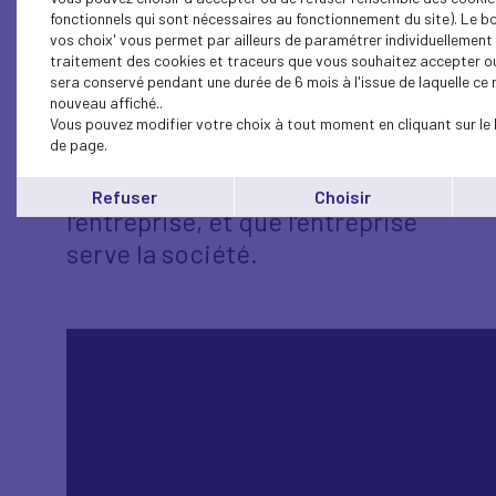
fonctionnels qui sont nécessaires au fonctionnement du site). Le b
méthode : retours terrain,
vos choix' vous permet par ailleurs de paramétrer individuellement l
controverses assumées,
traitement des cookies et traceurs que vous souhaitez accepter ou
sera conservé pendant une durée de 6 mois à l'issue de laquelle c
arbitrages concrets. Objectif :
nouveau affiché..
réconcilier productivité et
Vous pouvez modifier votre choix à tout moment en cliquant sur le 
de page.
dignité, innovation et
confiance — pour que l’IA serve
Refuser
Choisir
l’entreprise, et que l’entreprise
serve la société.