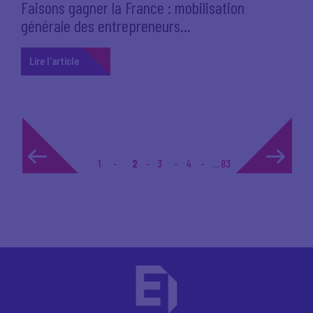
Faisons gagner la France : mobilisation
générale des entrepreneurs...
Lire l'article
1
2
3
4
... 83