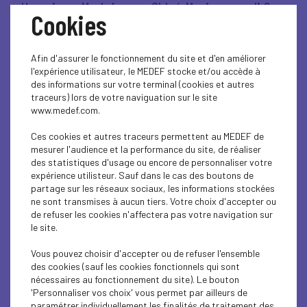
Un soir au Medef, avec Chloé Morin - mardi 9
Cookies
décembre 2025
Afin d'assurer le fonctionnement du site et d'en améliorer
Lire l'article
l'expérience utilisateur, le MEDEF stocke et/ou accède à
des informations sur votre terminal (cookies et autres
traceurs) lors de votre naviguation sur le site
www.medef.com.
VIE DU MEDEF
Ces cookies et autres traceurs permettent au MEDEF de
mesurer l'audience et la performance du site, de réaliser
Penser l'entreprise de demain - mardi 25
des statistiques d'usage ou encore de personnaliser votre
novembre 2025
expérience utilisteur. Sauf dans le cas des boutons de
partage sur les réseaux sociaux, les informations stockées
ne sont transmises à aucun tiers. Votre choix d'accepter ou
Lire l'article
de refuser les cookies n'affectera pas votre navigation sur
le site.
Vous pouvez choisir d'accepter ou de refuser l'ensemble
des cookies (sauf les cookies fonctionnels qui sont
nécessaires au fonctionnement du site). Le bouton
ÉCONOMIE
'Personnaliser vos choix' vous permet par ailleurs de
paramétrer individuellement les finalités de traitement des